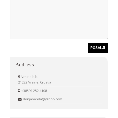
Address
Vrsine b.b.
21222 Vrsine, Croatia
+38591 252 4108
donjabanda@yahoo.com